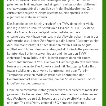
Die Vorfreude auf das erste Saisonspiel war groß. Nach einem
gelungenen Trainingslager und einigen Trainingsspielen fühlte man
sich gewappnet für die neue Saison in der Bezirksoberliga. Zum
Auftakt fehlten jedoch einige wichtige Spieler, speziell in der
eigentlich so stabilen Abwehr.
Die Startphase des Spiels verschlief der TVW dann leider völlig
und lag in der 17. Minute bereits mit 11:3 zurück. Ein Rückstand,
dem die Gäste das ganze Spiel hinterherliefen und nie
entscheidend verkürzen konnten. In der Abwehr bekam man in der
Anfangsphase zu keiner Zeit Zugriff auf die jungen Rückraumspieler
der Heimmannschaft, die nach Belieben trafen. Und im Angriff
wollte kein richtiger Fluss entstehen, lediglich die Außenpositionen
konnten das Schlimmste verhindern und hielten den TVW
einigermaßen im Spiel. In die Halbzeit ging es dann mit einem
Zwischenstand von 17:11. Die zweite Halbzeit gestaltete sich dann
besser als die erste. Die Abwehr stand mit Neuzugang Aleks Italo
etwas stabiler und nach vorne konnte man ein paar Tore im
Tempospiel erzielen. Wirklich gefährlich konnte man der
Heimmannschaft aber nie werden, die das Spiel souverän und im
Endeffekt verdient gewann.
Ohne die verschlafene Anfangsphase wäre hier sicherlich mehr drin
gewesen. Die Herren des TVW blicken aber dennoch zufrieden auf
das Wochenende zurück, besonders da die zweite Mannschaft am
nächsten Tag das Derby gegen die SG Kempten-Kottern II