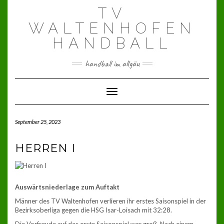
Skip
TV
to
content
WALTENHOFEN
HANDBALL
handball im allgäu
Toggle Navigation
September 25, 2023
HERREN I
Auswärtsniederlage zum Auftakt
Männer des TV Waltenhofen verlieren ihr erstes Saisonspiel in der
Bezirksoberliga gegen die HSG Isar-Loisach mit 32:28.