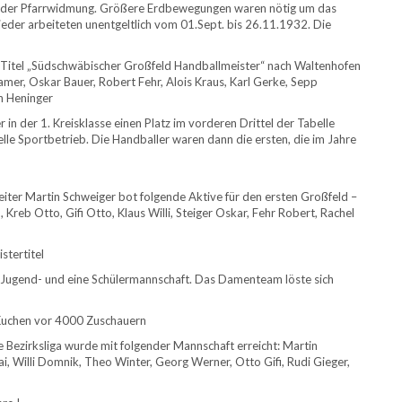
on der Pfarrwidmung. Größere Erdbewegungen waren nötig um das
ieder arbeiteten unentgeltlich vom 01.Sept. bis 26.11.1932. Die
 Titel „Südschwäbischer Großfeld Handballmeister“ nach Waltenhofen
ramer, Oskar Bauer, Robert Fehr, Alois Kraus, Karl Gerke, Sepp
n Heninger
in der 1. Kreisklasse einen Platz im vorderen Drittel der Tabelle
lle Sportbetrieb. Die Handballer waren dann die ersten, die im Jahre
iter Martin Schweiger bot folgende Aktive für den ersten Großfeld –
 Kreb Otto, Gifi Otto, Klaus Willi, Steiger Oskar, Fehr Robert, Rachel
tertitel
ne Jugend- und eine Schülermannschaft. Das Damenteam löste sich
Kuchen vor 4000 Zuschauern
e Bezirksliga wurde mit folgender Mannschaft erreicht: Martin
i, Willi Domnik, Theo Winter, Georg Werner, Otto Gifi, Rudi Gieger,