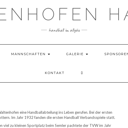
TENHOFEN H
handball im allgäu
MANNSCHAFTEN
GALERIE
SPONSORE
KONTAKT
ltenhofen eine Handballabteilung ins Leben gerufen. Bei der ersten
tern. Im Jahr 1932 fanden die ersten Handball Verbandsspiele statt.
 viel zu kleinen Sportplatz beim Semler pachtete der TVW im Jahr