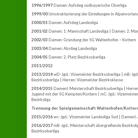
1996/1997
Damen: Aufstieg südbayerische Oberliga
1999/00
Umstrukturierung der Einteilungen in Alpenvorlan
2000/01
Damen: Aufstieg Landesliga
2001/02
Damen: 1. Mannschaft Landesliga | Damen: 2. Mann
2002/03
Damen: Gründung der SG Waltenhofen – Kottern
2003/04
Damen: Abstieg Landesliga
2004/05
Damen: 2. Platz Bezirksoberliga
2011/2012
2013/2014
wD-Jgd.: Vizemeister Bezirksoberliga | mB-Jgd.
Bezirksoberliga | Herren: Vizemeister Bezirksklasse
2014/2015
DamenI: Meisterschaft Bezirksoberliga | Herren:
Jugend mit der SG Kempten/Kottern | mC-Jgd.: Vizemeister 
Bezirksliga
Trennung der Spielgemeinschaft Waltenhofen/Kotter
2015/2016
wc-Jgd.: Vizemeister Landesliga Süd | DamenI: Au
2016/2017
mB-Jgd.: Meisterschaft übergreifende Bezirksli
Bezirksoberliga