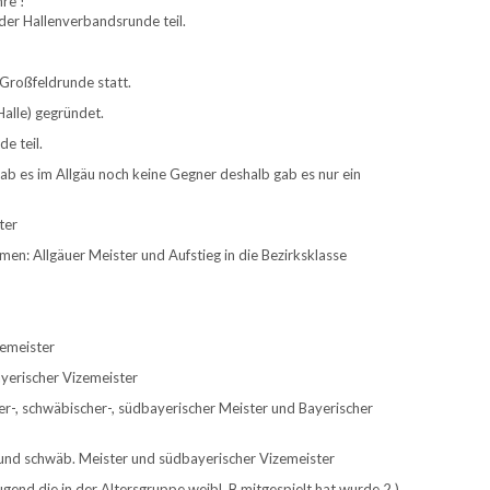
re !
der Hallenverbandsrunde teil.
 Großfeldrunde statt.
alle) gegründet.
e teil.
ab es im Allgäu noch keine Gegner deshalb gab es nur ein
ter
men: Allgäuer Meister und Aufstieg in die Bezirksklasse
zemeister
yerischer Vizemeister
er-, schwäbischer-, südbayerischer Meister und Bayerischer
 und schwäb. Meister und südbayerischer Vizemeister
Jugend die in der Altersgruppe weibl. B mitgespielt hat wurde 2.)