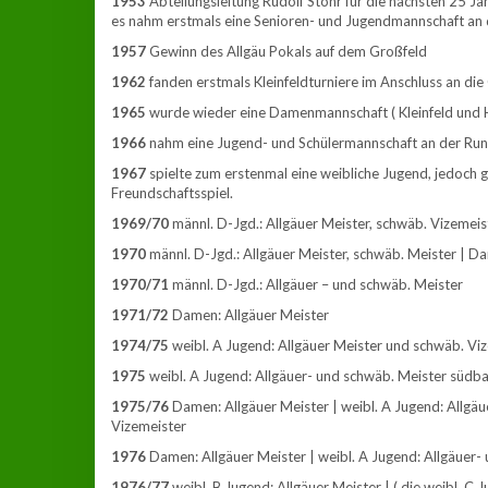
1953
Abteilungsleitung Rudolf Stöhr für die nächsten 25 Jah
es nahm erstmals eine Senioren- und Jugendmannschaft an 
1957
Gewinn des Allgäu Pokals auf dem Großfeld
1962
fanden erstmals Kleinfeldturniere im Anschluss an die
1965
wurde wieder eine Damenmannschaft ( Kleinfeld und H
1966
nahm eine Jugend- und Schülermannschaft an der Rund
1967
spielte zum erstenmal eine weibliche Jugend, jedoch g
Freundschaftsspiel.
1969/70
männl. D-Jgd.: Allgäuer Meister, schwäb. Vizemeis
1970
männl. D-Jgd.: Allgäuer Meister, schwäb. Meister | Da
1970/71
männl. D-Jgd.: Allgäuer – und schwäb. Meister
1971/72
Damen: Allgäuer Meister
1974/75
weibl. A Jugend: Allgäuer Meister und schwäb. Vi
1975
weibl. A Jugend: Allgäuer- und schwäb. Meister südba
1975/76
Damen: Allgäuer Meister | weibl. A Jugend: Allgäu
Vizemeister
1976
Damen: Allgäuer Meister | weibl. A Jugend: Allgäuer-
1976/77
weibl. B Jugend: Allgäuer Meister | ( die weibl. C 