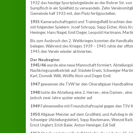
1932 das heutige Sportplatzgelände an der Rohrer Str. v
Sumpfloch in ein Spielfeld zu verwandeln. Zehn Vereinsmitgl
Gemeinde half 1933 mit, den Platz fertigzustellen.
1935
Kameradschaftsgeist und Trainingsfleiß brachten den
mit folgenden Spielern: Josef Schropp, Sepp Eicher, Alois K
Heninger, Hans Nagel, Emil Deger, Leopold Hartmann, Marti
Bis zum Ausbruch des 2. Weltkrieges konnten die Handballer 
belegen. Während des Krieges 1939 – 1945 ruhte der offizie
1945 den Verein wieder aktivierten.
Der Neubeginn:
1945/46
wurde eine neue Mannschaft formiert. Abteilungsle
Nachkriegsspielbetrieb auf: Städele Erwin, Schweiger Martin,
Karl, Domnik Willi, Wölfle Alois und Deger Emil.
1947
gewannen die TVW`ler den Oberallgäuer Handballmeis
1948
hatte die Abteilung eine 2. Herren-, eine Damen-, ei
jedoch zwei Jahre später wieder auf.
1949
Fahnenweihe mit Freundschaftsspiel gegen den TSV 
1950
Allgäuer Meister auf dem Großfeld, und Aufstieg in di
Schweiger (Abteilungsleiter), Sepp Reutemann, Wenzel Ratta
Ernst Unglert, Erich Baier, Anton Heninger, Edi Seif.