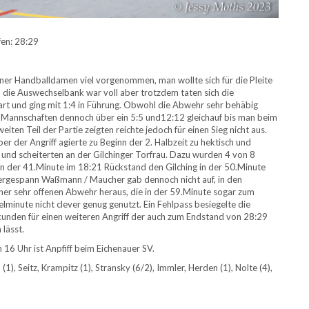
fen: 28:29
ener Handballdamen viel vorgenommen, man wollte sich für die Pleite
 die Auswechselbank war voll aber trotzdem taten sich die
art und ging mit 1:4 in Führung. Obwohl die Abwehr sehr behäbig
 Mannschaften dennoch über ein 5:5 und12:12 gleichauf bis man beim
iten Teil der Partie zeigten reichte jedoch für einen Sieg nicht aus.
r der Angriff agierte zu Beginn der 2. Halbzeit zu hektisch und
nd scheiterten an der Gilchinger Torfrau. Dazu wurden 4 von 8
n der 41.Minute im 18:21 Rückstand den Gilching in der 50.Minute
rgespann Waßmann / Maucher gab dennoch nicht auf, in den
iner sehr offenen Abwehr heraus, die in der 59.Minute sogar zum
elminute nicht clever genug genutzt. Ein Fehlpass besiegelte die
Sekunden für einen weiteren Angriff der auch zum Endstand von 28:29
lässt.
16 Uhr ist Anpfiff beim Eichenauer SV.
(1), Seitz, Krampitz (1), Stransky (6/2), Immler, Herden (1), Nolte (4),