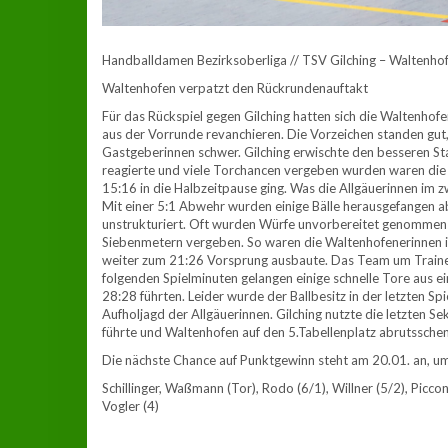
Handballdamen Bezirksoberliga // TSV Gilching – Waltenho
Waltenhofen verpatzt den Rückrundenauftakt
Für das Rückspiel gegen Gilching hatten sich die Waltenhof
aus der Vorrunde revanchieren. Die Vorzeichen standen gut,
Gastgeberinnen schwer. Gilching erwischte den besseren St
reagierte und viele Torchancen vergeben wurden waren die
15:16 in die Halbzeitpause ging. Was die Allgäuerinnen im zwe
Mit einer 5:1 Abwehr wurden einige Bälle herausgefangen abe
unstrukturiert. Oft wurden Würfe unvorbereitet genommen u
Siebenmetern vergeben. So waren die Waltenhofenerinnen i
weiter zum 21:26 Vorsprung ausbaute. Das Team um Traine
folgenden Spielminuten gelangen einige schnelle Tore aus e
28:28 führten. Leider wurde der Ballbesitz in der letzten Spi
Aufholjagd der Allgäuerinnen. Gilching nutzte die letzten 
führte und Waltenhofen auf den 5.Tabellenplatz abrutsschen 
Die nächste Chance auf Punktgewinn steht am 20.01. an, um 
Schillinger, Waßmann (Tor), Rodo (6/1), Willner (5/2), Piccon 
Vogler (4)