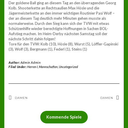
Der goldene Ball ging an diesem Tag an den überragenden Georg
Kolb. Shooterkette an Rechtsaußen Max Hösle und die
Jägermeisterkette an den immer wichtigen Routinier Pasi Wolf –
der an diesem Tag deutlich mehr Minuten gehen musste als
normalerweise. Durch den Sieg kann sich der TVW mit etwas
Schützenhilfe wieder berechtigte Hoffnungen in Sachen BOL-
Aufstieg machen. Im Heim-Derby nächsten Samstag soll der
nächste Schritt dahin folgen!
Tore für den TVW: Kolb (10), Hösle (8), Wurst (5), Löffler-Gapinski
(3), Wolf (3), Bergmann (1), Federl (1), Steins (1)
Author:
Admin Admin
Filed Under:
Herren I
,
Mannschaften
,
Uncategorized
DAMEN
DAMEN
Kommende Spiele