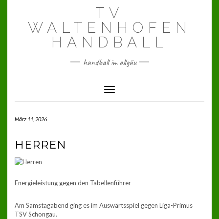
Skip
TV
to
content
WALTENHOFEN
HANDBALL
handball im allgäu
Toggle Navigation
März 11, 2026
HERREN
Energieleistung gegen den Tabellenführer
Am Samstagabend ging es im Auswärtsspiel gegen Liga-Primus
TSV Schongau.