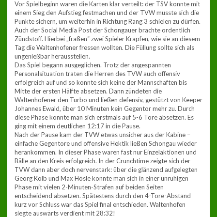
Vor Spielbeginn waren die Karten klar verteilt: der TSV konnte mit
einem Sieg den Aufstieg festmachen und der TVW musste sich die
Punkte sichern, um weiterhin in Richtung Rang 3 schielen zu dürfen.
Auch der Social Media Post der Schongauer brachte ordentlich
Zündstoff. Hierbei „fraßen“ zwei Spieler Krapfen, wie sie an diesem
Tag die Waltenhofener fressen wollten. Die Füllung sollte sich als
ungenießbar herausstellen.
Das Spiel begann ausgeglichen. Trotz der angespannten
Personalsituation traten die Herren des TVW auch offensiv
erfolgreich auf und so konnte sich keine der Mannschaften bis
Mitte der ersten Hälfte absetzen. Dann zündeten die
Waltenhofener den Turbo und ließen defensiv, gestützt von Keeper
Johannes Ewald, über 10 Minuten kein Gegentor mehr zu. Durch
diese Phase konnte man sich erstmals auf 5-6 Tore absetzen. Es
ging mit einem deutlichen 12:17 in die Pause.
Nach der Pause kam der TVW etwas unsicher aus der Kabine –
einfache Gegentore und offensive Hektik ließen Schongau wieder
herankommen. In dieser Phase waren fast nur Einzelaktionen und
Bälle an den Kreis erfolgreich. In der Crunchtime zeigte sich der
TVW dann aber doch nervenstark: über die glänzend aufgelegten
Georg Kolb und Max Hösle konnte man sich in einer unruhigen
Phase mit vielen 2-Minuten-Strafen auf beiden Seiten
entscheidend absetzen. Spätestens durch den 4-Tore-Abstand
kurz vor Schluss war das Spiel final entschieden. Waltenhofen
siegte auswärts verdient mit 28:32!