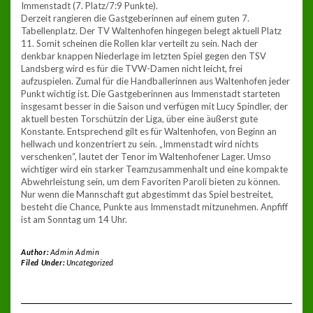
Immenstadt (7. Platz/7:9 Punkte).
Derzeit rangieren die Gastgeberinnen auf einem guten 7.
Tabellenplatz. Der TV Waltenhofen hingegen belegt aktuell Platz
11. Somit scheinen die Rollen klar verteilt zu sein. Nach der
denkbar knappen Niederlage im letzten Spiel gegen den TSV
Landsberg wird es für die TVW-Damen nicht leicht, frei
aufzuspielen. Zumal für die Handballerinnen aus Waltenhofen jeder
Punkt wichtig ist. Die Gastgeberinnen aus Immenstadt starteten
insgesamt besser in die Saison und verfügen mit Lucy Spindler, der
aktuell besten Torschützin der Liga, über eine äußerst gute
Konstante. Entsprechend gilt es für Waltenhofen, von Beginn an
hellwach und konzentriert zu sein. „Immenstadt wird nichts
verschenken“, lautet der Tenor im Waltenhofener Lager. Umso
wichtiger wird ein starker Teamzusammenhalt und eine kompakte
Abwehrleistung sein, um dem Favoriten Paroli bieten zu können.
Nur wenn die Mannschaft gut abgestimmt das Spiel bestreitet,
besteht die Chance, Punkte aus Immenstadt mitzunehmen. Anpfiff
ist am Sonntag um 14 Uhr.
Author:
Admin Admin
Filed Under:
Uncategorized