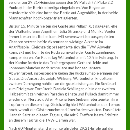
verdienten 29:21-Heimsieg gegen den SV Pullach (7. Platz/2:2
Punkte) in der Bezirksoberliga eingefahren. Von Beginn an
entwickelte sich eine intensive Partie auf Augenhöhe, in der beide
Mannschaften hochkonzentriert agierten.
Bis zur 15. Minute hielten die Gäste aus Pullach gut dagegen, ehe
der Waltenhofener Angriff um Julia Stransky und Monika Vogler
immer besser ins Rollen kam. Mit sehenswert herausgespielten
Chancen setzten beide Akteurinnen wichtige Akzente im
Angriffsspiel. Gleichzeitig präsentierte sich die TVW-Abwehr
kompakt und konnte die Rückraumwürfe der Gäste zunehmend
kompensieren. Zur Pause lag Waltenhofen mit 12:9 in Führung. In
der Kabine forderte das Trainergespann Gerhard Jehle und
Johannes Maucher noch schnellere und konsequentere
Abwehrarbeit, insbesondere gegen die Rückraumspielerinnen der
Gäste. Die Ansprache zeigte Wirkung: Waltenhofen knüpfte im
zweiten Durchgang nahtlos an die gute Leistung an. Ein Schlüssel
zum Erfolg war Torhüterin Daniela Schillinger, die in der zweiten
Halbzeit mit zahlreichen Paraden glänzte und Pullach damit immer
wieder den Nerv zog. Allein 4 gehaltene Siebenmeter zeigten ihre
Topform an diesem Tag. Gleichzeitig hielt Waltenhofen das Tempo
hoch, womit die Gäste zunehmend überfordert wirkten. Das nützte
Hannah Seitz an diesem Tag aus, die mit 9 Treffern beste Schützin
an diesem Tag für die TVW-Damen war.
Nach 60 Minuten stand ein ungefährdeter 29:21-Erfolg auf der