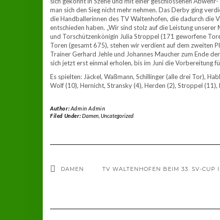
sich gekonnt in Szene und mit einer geschlossenen Abwehr-
man sich den Sieg nicht mehr nehmen. Das Derby ging verd
die Handballerinnen des TV Waltenhofen, die dadurch die Vi
entschieden haben. „Wir sind stolz auf die Leistung unsere
und Torschützenkönigin Julia Stroppel (171 geworfene Tor
Toren (gesamt 675), stehen wir verdient auf dem zweiten Pla
Trainer Gerhard Jehle und Johannes Maucher zum Ende der
sich jetzt erst einmal erholen, bis im Juni die Vorbereitung f
Es spielten: Jäckel, Waßmann, Schillinger (alle drei Tor), Hable
Wolf (10), Hernicht, Stransky (4), Herden (2), Stroppel (11),
Author:
Admin Admin
Filed Under:
Damen
,
Uncategorized
DAMEN
TV WALTENHOFEN BEIM 33. SV-CUP 