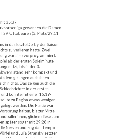
it 35:37.
zirksorberliga gewannen die Damen
 TSV Ottobeuren (3. Platz/29:11
 in das letzte Derby der Saison.
chts zu verlieren hatte. Zwei
nung war also vorprogrammiert.
piel ab der ersten Spielminute
ngenutzt, bis in der 3.
e Abwehr stand sehr kompakt und
otzdem gelangen auch ihnen
ch nichts. Das zeigen auch die
chiedsrichter in der ersten
 und konnte mit einer 15:19-
 sollte zu Beginn etwas weniger
 gelegt werden. Die Partie war
orsprung halten, bis zur Mitte
andballerinnen, glichen diese zum
en später sogar mit 29:28 in
t die Nerven und zog das Tempo
Wörfel und Julia Stransky setzten