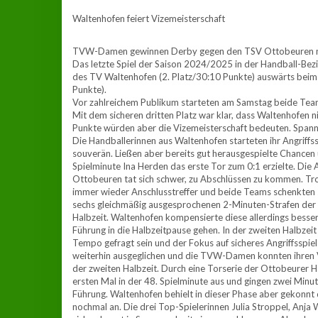
Waltenhofen feiert Vizemeisterschaft
TVW-Damen gewinnen Derby gegen den TSV Ottobeuren m
Das letzte Spiel der Saison 2024/2025 in der Handball-Be
des TV Waltenhofen (2. Platz/30:10 Punkte) auswärts beim
Punkte).
Vor zahlreichem Publikum starteten am Samstag beide Teams
Mit dem sicheren dritten Platz war klar, dass Waltenhofen ni
Punkte würden aber die Vizemeisterschaft bedeuten. Span
Die Handballerinnen aus Waltenhofen starteten ihr Angriffss
souverän. Ließen aber bereits gut herausgespielte Chancen u
Spielminute Ina Herden das erste Tor zum 0:1 erzielte. Di
Ottobeuren tat sich schwer, zu Abschlüssen zu kommen. Tr
immer wieder Anschlusstreffer und beide Teams schenkten si
sechs gleichmäßig ausgesprochenen 2-Minuten-Strafen der S
Halbzeit. Waltenhofen kompensierte diese allerdings besser
Führung in die Halbzeitpause gehen. In der zweiten Halbzeit
Tempo gefragt sein und der Fokus auf sicheres Angriffsspiel
weiterhin ausgeglichen und die TVW-Damen konnten ihren V
der zweiten Halbzeit. Durch eine Torserie der Ottobeurer H
ersten Mal in der 48. Spielminute aus und gingen zwei Minut
Führung. Waltenhofen behielt in dieser Phase aber gekonn
nochmal an. Die drei Top-Spielerinnen Julia Stroppel, Anja 