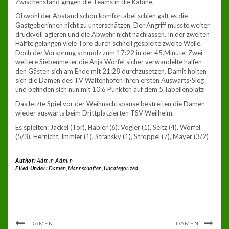
Zwischenstand gingen die Teams in die Kabine.
Obwohl der Abstand schon komfortabel schien galt es die
Gastgeberinnen nicht zu unterschätzen. Der Angriff musste weiter
druckvoll agieren und die Abwehr nicht nachlassen. In der zweiten
Hälfte gelangen viele Tore durch schnell gespielte zweite Welle.
Doch der Vorsprung schmolz zum 17:22 in der 45.Minute. Zwei
weitere Siebenmeter die Anja Wörfel sicher verwandelte halfen
den Gästen sich am Ende mit 21:28 durchzusetzen. Damit holten
sich die Damen des TV Waltenhofen ihren ersten Auswärts-Sieg
und befinden sich nun mit 10:6 Punkten auf dem 5.Tabellenplatz
Das letzte Spiel vor der Weihnachtspause bestreiten die Damen
wieder auswärts beim Drittplatzierten TSV Weilheim.
Es spielten: Jäckel (Tor), Habler (6), Vogler (1), Seitz (4), Wörfel
(5/3), Hernicht, Immler (1), Stransky (1), Stroppel (7), Mayer (3/2)
Author:
Admin Admin
Filed Under:
Damen
,
Mannschaften
,
Uncategorized
DAMEN
DAMEN