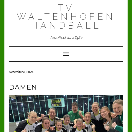
Skip
TV
to
content
WALTENHOFEN
HANDBALL
handball im allgäu
Toggle Navigation
Dezember 8, 2024
DAMEN