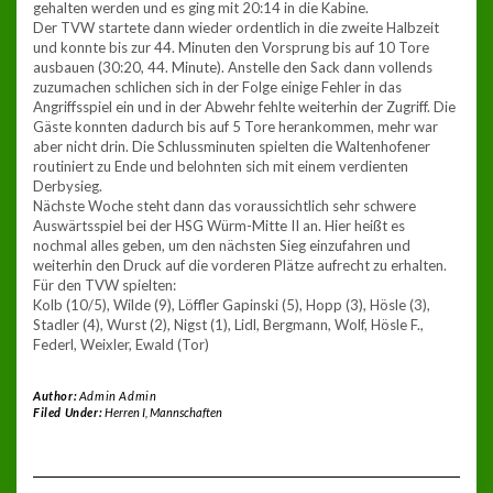
gehalten werden und es ging mit 20:14 in die Kabine.
Der TVW startete dann wieder ordentlich in die zweite Halbzeit
und konnte bis zur 44. Minuten den Vorsprung bis auf 10 Tore
ausbauen (30:20, 44. Minute). Anstelle den Sack dann vollends
zuzumachen schlichen sich in der Folge einige Fehler in das
Angriffsspiel ein und in der Abwehr fehlte weiterhin der Zugriff. Die
Gäste konnten dadurch bis auf 5 Tore herankommen, mehr war
aber nicht drin. Die Schlussminuten spielten die Waltenhofener
routiniert zu Ende und belohnten sich mit einem verdienten
Derbysieg.
Nächste Woche steht dann das voraussichtlich sehr schwere
Auswärtsspiel bei der HSG Würm-Mitte II an. Hier heißt es
nochmal alles geben, um den nächsten Sieg einzufahren und
weiterhin den Druck auf die vorderen Plätze aufrecht zu erhalten.
Für den TVW spielten:
Kolb (10/5), Wilde (9), Löffler Gapinski (5), Hopp (3), Hösle (3),
Stadler (4), Wurst (2), Nigst (1), Lidl, Bergmann, Wolf, Hösle F.,
Federl, Weixler, Ewald (Tor)
Author:
Admin Admin
Filed Under:
Herren I
,
Mannschaften