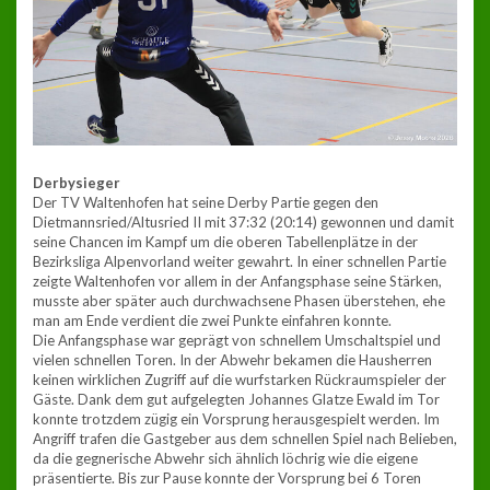
Derbysieger
Der TV Waltenhofen hat seine Derby Partie gegen den
Dietmannsried/Altusried II mit 37:32 (20:14) gewonnen und damit
seine Chancen im Kampf um die oberen Tabellenplätze in der
Bezirksliga Alpenvorland weiter gewahrt. In einer schnellen Partie
zeigte Waltenhofen vor allem in der Anfangsphase seine Stärken,
musste aber später auch durchwachsene Phasen überstehen, ehe
man am Ende verdient die zwei Punkte einfahren konnte.
Die Anfangsphase war geprägt von schnellem Umschaltspiel und
vielen schnellen Toren. In der Abwehr bekamen die Hausherren
keinen wirklichen Zugriff auf die wurfstarken Rückraumspieler der
Gäste. Dank dem gut aufgelegten Johannes Glatze Ewald im Tor
konnte trotzdem zügig ein Vorsprung herausgespielt werden. Im
Angriff trafen die Gastgeber aus dem schnellen Spiel nach Belieben,
da die gegnerische Abwehr sich ähnlich löchrig wie die eigene
präsentierte. Bis zur Pause konnte der Vorsprung bei 6 Toren