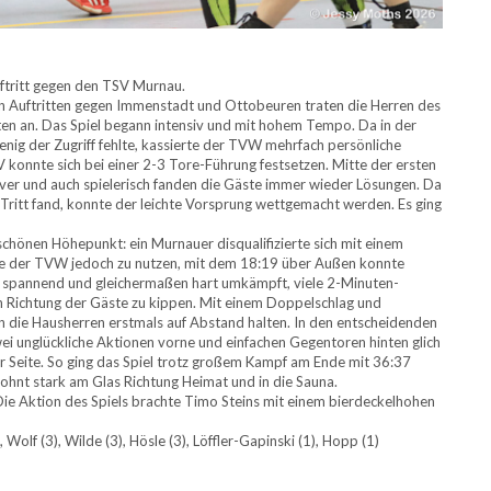
tritt gegen den TSV Murnau.
n Auftritten gegen Immenstadt und Ottobeuren traten die Herren des
n an. Das Spiel begann intensiv und mit hohem Tempo. Da in der
ig der Zugriff fehlte, kassierte der TVW mehrfach persönliche
 konnte sich bei einer 2-3 Tore-Führung festsetzen. Mitte der ersten
tiver und auch spielerisch fanden die Gäste immer wieder Lösungen. Da
Tritt fand, konnte der leichte Vorsprung wettgemacht werden. Es ging
schönen Höhepunkt: ein Murnauer disqualifizierte sich mit einem
ste der TVW jedoch zu nutzen, mit dem 18:19 über Außen konnte
ter spannend und gleichermaßen hart umkämpft, viele 2-Minuten-
in Richtung der Gäste zu kippen. Mit einem Doppelschlag und
n die Hausherren erstmals auf Abstand halten. In den entscheidenden
ei unglückliche Aktionen vorne und einfachen Gegentoren hinten glich
 Seite. So ging das Spiel trotz großem Kampf am Ende mit 36:37
ohnt stark am Glas Richtung Heimat und in die Sauna.
Die Aktion des Spiels brachte Timo Steins mit einem bierdeckelhohen
 Wolf (3), Wilde (3), Hösle (3), Löffler-Gapinski (1), Hopp (1)