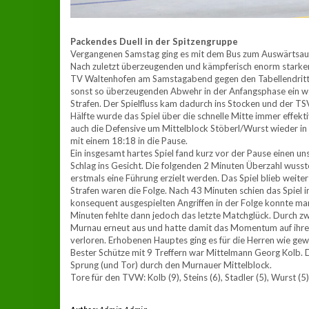
Packendes Duell in der Spitzengruppe
Vergangenen Samstag ging es mit dem Bus zum Auswärtsauf
Nach zuletzt überzeugenden und kämpferisch enorm starke
TV Waltenhofen am Samstagabend gegen den Tabellendritte
sonst so überzeugenden Abwehr in der Anfangsphase ein wen
Strafen. Der Spielfluss kam dadurch ins Stocken und der TSV
Hälfte wurde das Spiel über die schnelle Mitte immer effek
auch die Defensive um Mittelblock Stöberl/Wurst wieder in 
mit einem 18:18 in die Pause.
Ein insgesamt hartes Spiel fand kurz vor der Pause einen un
Schlag ins Gesicht. Die folgenden 2 Minuten Überzahl wus
erstmals eine Führung erzielt werden. Das Spiel blieb wei
Strafen waren die Folge. Nach 43 Minuten schien das Spiel 
konsequent ausgespielten Angriffen in der Folge konnte ma
Minuten fehlte dann jedoch das letzte Matchglück. Durch zw
Murnau erneut aus und hatte damit das Momentum auf ihrer
verloren. Erhobenen Hauptes ging es für die Herren wie gew
Bester Schütze mit 9 Treffern war Mittelmann Georg Kolb. 
Sprung (und Tor) durch den Murnauer Mittelblock.
Tore für den TVW: Kolb (9), Steins (6), Stadler (5), Wurst (5),