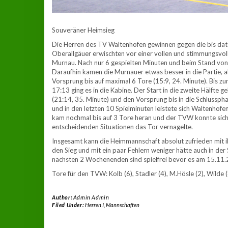
Souveräner Heimsieg
Die Herren des TV Waltenhofen gewinnen gegen die bis dat
Oberallgäuer erwischten vor einer vollen und stimmungsvoll
Murnau. Nach nur 6 gespielten Minuten und beim Stand von 5
Daraufhin kamen die Murnauer etwas besser in die Partie, 
Vorsprung bis auf maximal 6 Tore (15:9, 24. Minute). Bis 
17:13 ging es in die Kabine. Der Start in die zweite Hälfte
(21:14, 35. Minute) und den Vorsprung bis in die Schlussph
und in den letzten 10 Spielminuten leistete sich Waltenhofen
kam nochmal bis auf 3 Tore heran und der TVW konnte sich
entscheidenden Situationen das Tor vernagelte.
Insgesamt kann die Heimmannschaft absolut zufrieden mit ih
den Sieg und mit ein paar Fehlern weniger hätte auch in d
nächsten 2 Wochenenden sind spielfrei bevor es am 15.11.
Tore für den TVW: Kolb (6), Stadler (4), M.Hösle (2), Wilde (
Author:
Admin Admin
Filed Under:
Herren I
,
Mannschaften