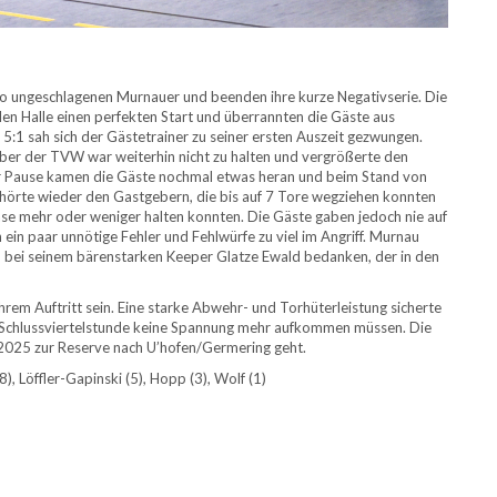
o ungeschlagenen Murnauer und beenden ihre kurze Negativserie. Die
en Halle einen perfekten Start und überrannten die Gäste aus
:1 sah sich der Gästetrainer zu seiner ersten Auszeit gezwungen.
aber der TVW war weiterhin nicht zu halten und vergrößerte den
zur Pause kamen die Gäste nochmal etwas heran und beim Stand von
 gehörte wieder den Gastgebern, die bis auf 7 Tore wegziehen konnten
ase mehr oder weniger halten konnten. Die Gäste gaben jedoch nie auf
 ein paar unnötige Fehler und Fehlwürfe zu viel im Angriff. Murnau
 bei seinem bärenstarken Keeper Glatze Ewald bedanken, der in den
rem Auftritt sein. Eine starke Abwehr- und Torhüterleistung sicherte
er Schlussviertelstunde keine Spannung mehr aufkommen müssen. Die
2025 zur Reserve nach U’hofen/Germering geht.
8), Löffler-Gapinski (5), Hopp (3), Wolf (1)