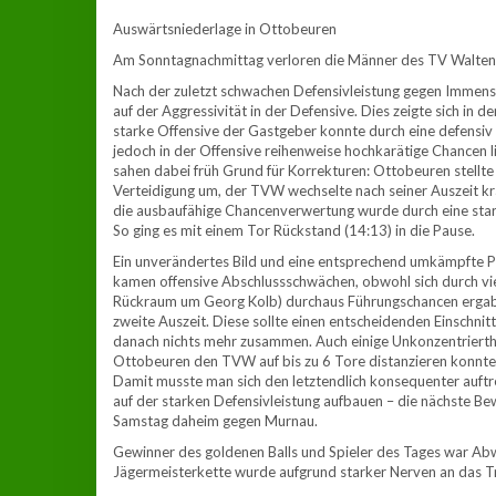
Auswärtsniederlage in Ottobeuren
Am Sonntagnachmittag verloren die Männer des TV Waltenh
Nach der zuletzt schwachen Defensivleistung gegen Immens
auf der Aggressivität in der Defensive. Dies zeigte sich in d
starke Offensive der Gastgeber konnte durch eine defensiv 
jedoch in der Offensive reihenweise hochkarätige Chancen l
sahen dabei früh Grund für Korrekturen: Ottobeuren stellte 
Verteidigung um, der TVW wechselte nach seiner Auszeit kräf
die ausbaufähige Chancenverwertung wurde durch eine star
So ging es mit einem Tor Rückstand (14:13) in die Pause.
Ein unverändertes Bild und eine entsprechend umkämpfte Par
kamen offensive Abschlussschwächen, obwohl sich durch viel
Rückraum um Georg Kolb) durchaus Führungschancen ergab
zweite Auszeit. Diese sollte einen entscheidenden Einschnit
danach nichts mehr zusammen. Auch einige Unkonzentrierth
Ottobeuren den TVW auf bis zu 6 Tore distanzieren konnte. 
Damit musste man sich den letztendlich konsequenter auftr
auf der starken Defensivleistung aufbauen – die nächste
Samstag daheim gegen Murnau.
Gewinner des goldenen Balls und Spieler des Tages war Abw
Jägermeisterkette wurde aufgrund starker Nerven an das T