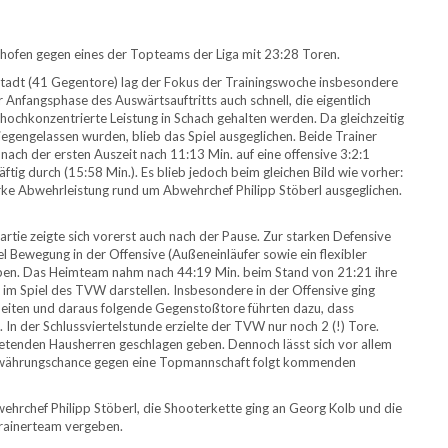
ofen gegen eines der Topteams der Liga mit 23:28 Toren.
tadt (41 Gegentore) lag der Fokus der Trainingswoche insbesondere
er Anfangsphase des Auswärtsauftritts auch schnell, die eigentlich
hochkonzentrierte Leistung in Schach gehalten werden. Da gleichzeitig
iegengelassen wurden, blieb das Spiel ausgeglichen. Beide Trainer
nach der ersten Auszeit nach 11:13 Min. auf eine offensive 3:2:1
tig durch (15:58 Min.). Es blieb jedoch beim gleichen Bild wie vorher:
ke Abwehrleistung rund um Abwehrchef Philipp Stöberl ausgeglichen.
tie zeigte sich vorerst auch nach der Pause. Zur starken Defensive
 Bewegung in der Offensive (Außeneinläufer sowie ein flexibler
en. Das Heimteam nahm nach 44:19 Min. beim Stand von 21:21 ihre
t im Spiel des TVW darstellen. Insbesondere in der Offensive ging
eiten und daraus folgende Gegenstoßtore führten dazu, dass
In der Schlussviertelstunde erzielte der TVW nur noch 2 (!) Tore.
etenden Hausherren geschlagen geben. Dennoch lässt sich vor allem
 Bewährungschance gegen eine Topmannschaft folgt kommenden
ehrchef Philipp Stöberl, die Shooterkette ging an Georg Kolb und die
rainerteam vergeben.