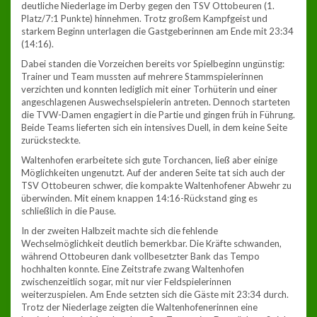
deutliche Niederlage im Derby gegen den TSV Ottobeuren (1.
Platz/7:1 Punkte) hinnehmen. Trotz großem Kampfgeist und
starkem Beginn unterlagen die Gastgeberinnen am Ende mit 23:34
(14:16).
Dabei standen die Vorzeichen bereits vor Spielbeginn ungünstig:
Trainer und Team mussten auf mehrere Stammspielerinnen
verzichten und konnten lediglich mit einer Torhüterin und einer
angeschlagenen Auswechselspielerin antreten. Dennoch starteten
die TVW-Damen engagiert in die Partie und gingen früh in Führung.
Beide Teams lieferten sich ein intensives Duell, in dem keine Seite
zurücksteckte.
Waltenhofen erarbeitete sich gute Torchancen, ließ aber einige
Möglichkeiten ungenutzt. Auf der anderen Seite tat sich auch der
TSV Ottobeuren schwer, die kompakte Waltenhofener Abwehr zu
überwinden. Mit einem knappen 14:16-Rückstand ging es
schließlich in die Pause.
In der zweiten Halbzeit machte sich die fehlende
Wechselmöglichkeit deutlich bemerkbar. Die Kräfte schwanden,
während Ottobeuren dank vollbesetzter Bank das Tempo
hochhalten konnte. Eine Zeitstrafe zwang Waltenhofen
zwischenzeitlich sogar, mit nur vier Feldspielerinnen
weiterzuspielen. Am Ende setzten sich die Gäste mit 23:34 durch.
Trotz der Niederlage zeigten die Waltenhofenerinnen eine