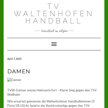
Skip
TV
to
content
WALTENHOFEN
HANDBALL
handball im allgäu
Toggle Navigation
April 7, 2025
DAMEN
TVW-Damen setzen Heimserie fort – Klarer Sieg gegen den TSV
Weilheim
Wie erwartet gewannen die Waltenhofener Handballerinnen (3.
Platz/28:10) ihr Spiel in der Bezirksoberliga gegen den TSV