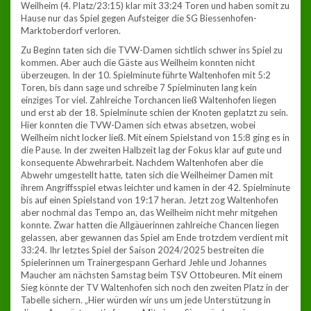
Weilheim (4. Platz/23:15) klar mit 33:24 Toren und haben somit zu
Hause nur das Spiel gegen Aufsteiger die SG Biessenhofen-
Marktoberdorf verloren.
Zu Beginn taten sich die TVW-Damen sichtlich schwer ins Spiel zu
kommen. Aber auch die Gäste aus Weilheim konnten nicht
überzeugen. In der 10. Spielminute führte Waltenhofen mit 5:2
Toren, bis dann sage und schreibe 7 Spielminuten lang kein
einziges Tor viel. Zahlreiche Torchancen ließ Waltenhofen liegen
und erst ab der 18. Spielminute schien der Knoten geplatzt zu sein.
Hier konnten die TVW-Damen sich etwas absetzen, wobei
Weilheim nicht locker ließ. Mit einem Spielstand von 15:8 ging es in
die Pause. In der zweiten Halbzeit lag der Fokus klar auf gute und
konsequente Abwehrarbeit. Nachdem Waltenhofen aber die
Abwehr umgestellt hatte, taten sich die Weilheimer Damen mit
ihrem Angriffsspiel etwas leichter und kamen in der 42. Spielminute
bis auf einen Spielstand von 19:17 heran. Jetzt zog Waltenhofen
aber nochmal das Tempo an, das Weilheim nicht mehr mitgehen
konnte. Zwar hatten die Allgäuerinnen zahlreiche Chancen liegen
gelassen, aber gewannen das Spiel am Ende trotzdem verdient mit
33:24. Ihr letztes Spiel der Saison 2024/2025 bestreiten die
Spielerinnen um Trainergespann Gerhard Jehle und Johannes
Maucher am nächsten Samstag beim TSV Ottobeuren. Mit einem
Sieg könnte der TV Waltenhofen sich noch den zweiten Platz in der
Tabelle sichern. „Hier würden wir uns um jede Unterstützung in