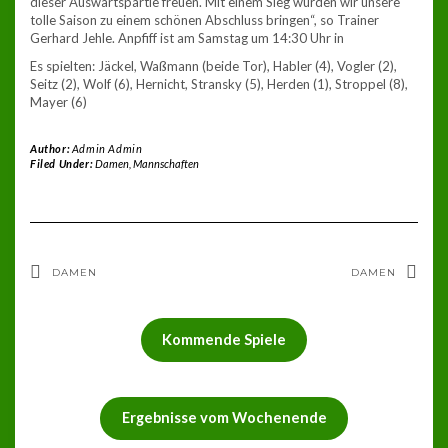
dieser Auswärtspartie freuen. Mit einem Sieg würden wir unsere
tolle Saison zu einem schönen Abschluss bringen“, so Trainer
Gerhard Jehle. Anpfiff ist am Samstag um 14:30 Uhr in
Es spielten: Jäckel, Waßmann (beide Tor), Habler (4), Vogler (2),
Seitz (2), Wolf (6), Hernicht, Stransky (5), Herden (1), Stroppel (8),
Mayer (6)
Author:
Admin Admin
Filed Under:
Damen
,
Mannschaften
DAMEN
DAMEN
Kommende Spiele
Ergebnisse vom Wochenende