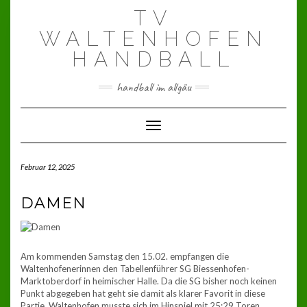
Skip
TV
to
content
WALTENHOFEN
HANDBALL
handball im allgäu
Toggle Navigation
Februar 12, 2025
DAMEN
Am kommenden Samstag den 15.02. empfangen die
Waltenhofenerinnen den Tabellenführer SG Biessenhofen-
Marktoberdorf in heimischer Halle. Da die SG bisher noch keinen
Punkt abgegeben hat geht sie damit als klarer Favorit in diese
Partie. Waltenhofen musste sich im Hinspiel mit 25:29 Toren