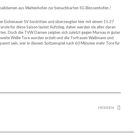
lldamen aus Waltenhofen zur benachbarten SG Biessenhofen /
den Eichenauer SV bestritten und überzeugten hier mit einem 15:27
role für diese Saison lautet Aufstieg, daher werden sie alles daran
halten. Doch die TVW Damen zeigten sich zuletzt gegen Murnau in guter
 zweite Welle Tore wurden erzielt und die Torfrauen Waßmann und
spannt sein, wer in diesem Spitzenspiel nach 60 Minuten mehr Tore für
HERREN