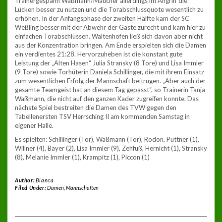
Trainergespann Waßmann/Maucher allerdings im Angriff die
Lücken besser zu nutzen und die Torabschlussquote wesentlich zu
erhöhen. In der Anfangsphase der zweiten Hälfte kam der SC
Weßling besser mit der Abwehr der Gäste zurecht und kam hier zu
einfachen Torabschlüssen. Waltenhofen ließ sich davon aber nicht
aus der Konzentration bringen. Am Ende erspielten sich die Damen
ein verdientes 21:28. Hervorzuheben ist die konstant gute
Leistung der „Alten Hasen“ Julia Stransky (8 Tore) und Lisa Immler
(9 Tore) sowie Torhüterin Daniela Schillinger, die mit ihrem Einsatz
zum wesentlichen Erfolg der Mannschaft beitrugen. „Aber auch der
gesamte Teamgeist hat an diesem Tag gepasst“, so Trainerin Tanja
Waßmann, die nicht auf den ganzen Kader zugreifen konnte. Das
nächste Spiel bestreiten die Damen des TVW gegen den
Tabellenersten TSV Herrsching II am kommenden Samstag in
eigener Halle.
Es spielten: Schillinger (Tor), Waßmann (Tor), Rodon, Puttner (1),
Willner (4), Bayer (2), Lisa Immler (9), Zehfuß, Hernicht (1), Stransky
(8), Melanie Immler (1), Krampitz (1), Piccon (1)
Author:
Bianca
Filed Under:
Damen
,
Mannschaften